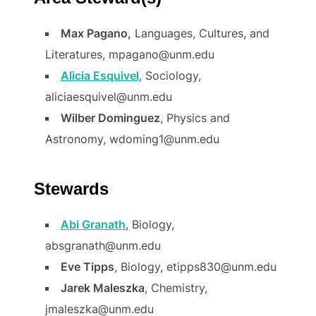
Max Pagano,
Languages, Cultures, and
Literatures, mpagano@unm.edu
Alicia Esquivel
, Sociology,
aliciaesquivel@unm.edu
Wilber Dominguez
, Physics and
Astronomy, wdoming1@unm.edu
Stewards
Abi Granath
, Biology,
absgranath@unm.edu
Eve Tipps
, Biology, etipps830@unm.edu
Jarek Maleszka
, Chemistry,
jmaleszka@unm.edu