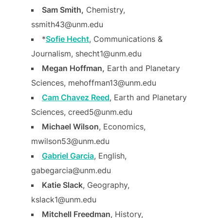
Sam Smith,
Chemistry,
ssmith43@unm.edu
*
Sofie Hecht
, Communications &
Journalism, shecht1@unm.edu
Megan Hoffman,
Earth and Planetary
Sciences, mehoffman13@unm.edu
Cam Chavez Reed
, Earth and Planetary
Sciences, creed5@unm.edu
Michael Wilson
, Economics,
mwilson53@unm.edu
Gabriel Garcia
, English,
gabegarcia@unm.edu
Katie Slack
, Geography,
kslack1@unm.edu
Mitchell Freedman
, History,