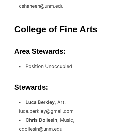
cshaheen@unm.edu
College of Fine Arts
Area Stewards:
Position Unoccupied
Stewards:
Luca Berkley
, Art,
luca.berkley@gmail.com
Chris Dollesin
, Music,
cdollesin@unm.edu