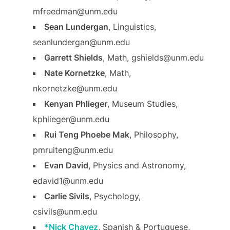
mfreedman@unm.edu
Sean Lundergan
, Linguistics,
seanlundergan@unm.edu
Garrett Shields
, Math, gshields@unm.edu
Nate Kornetzke
, Math,
nkornetzke@unm.edu
Kenyan Phlieger
, Museum Studies,
kphlieger@unm.edu
Rui Teng Phoebe Mak
, Philosophy,
pmruiteng@unm.edu
Evan David
, Physics and Astronomy,
edavid1@unm.edu
Carlie Sivils
, Psychology,
csivils@unm.edu
*Nick Chavez
, Spanish & Portuguese,